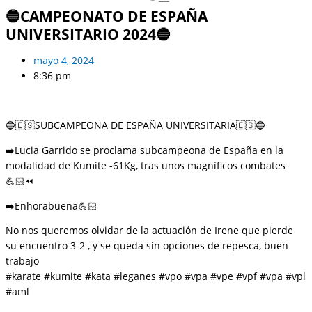
🔵CAMPEONATO DE ESPAÑA
UNIVERSITARIO 2024🔵
mayo 4, 2024
8:36 pm
🔵🇪🇸SUBCAMPEONA DE ESPAÑA UNIVERSITARIA🇪🇸🔵
➡️Lucia Garrido se proclama subcampeona de España en la
modalidad de Kumite -61Kg, tras unos magníficos combates
💪🏻⏪
➡️Enhorabuena💪🏻
No nos queremos olvidar de la actuación de Irene que pierde
su encuentro 3-2 , y se queda sin opciones de repesca, buen
trabajo
#karate #kumite #kata #leganes #vpo #vpa #vpe #vpf #vpa #vpl
#aml