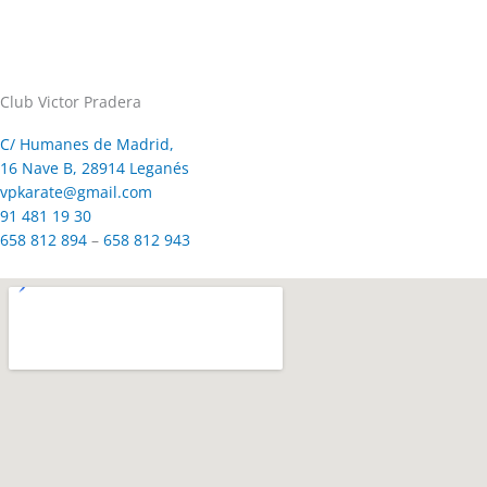
Club Victor Pradera
C/ Humanes de Madrid,
16 Nave B, 28914 Leganés
vpkarate@gmail.com
91 481 19 30
658 812 894
–
658 812 943