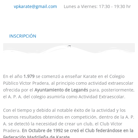
Ir
vpkarate@gmail.com
Lunes a Viernes: 17:30 - 19:30 hr
al
contenido
INSCRIPCIÓN
En el año
1.979
se comenzó a enseñar Karate en el Colegio
Público Víctor Pradera, al principio como actividad extraescolar
ofrecida por el
Ayuntamiento de Leganés
para, posteriormente,
el A. P. A. del colegio asumirla como Actividad Extraescolar.
Con el tiempo y debido al notable éxito de la actividad y los
buenos resultados obtenidos en competición, dentro de la A. P.
A. se detectó la necesidad de crear un club, el Club Víctor
Pradera.
En Octubre de 1992 se creó el Club federándose en la
Federación Madrileña de Karate
.