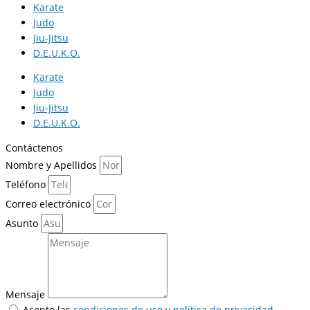
Karate
Judo
Jiu-Jitsu
D.E.U.K.O.
Karate
Judo
Jiu-Jitsu
D.E.U.K.O.
Contáctenos
Nombre y Apellidos
Teléfono
Correo electrónico
Asunto
Mensaje
Acepto las
condiciones de uso y política de privacidad