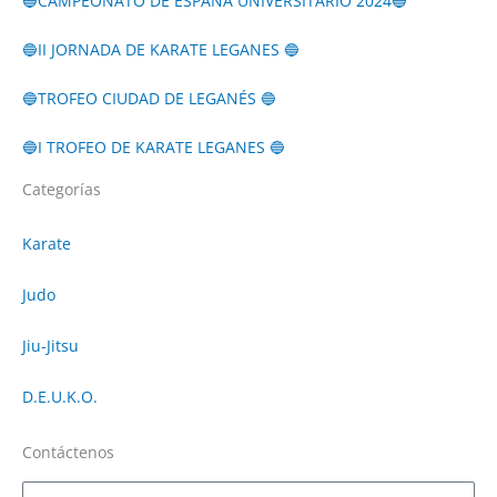
🔵CAMPEONATO DE ESPAÑA UNIVERSITARIO 2024🔵
🔵II JORNADA DE KARATE LEGANES 🔵
🔵TROFEO CIUDAD DE LEGANÉS 🔵
🔵I TROFEO DE KARATE LEGANES 🔵
Categorías
Karate
Judo
Jiu-Jitsu
D.E.U.K.O.
Contáctenos
Nombre