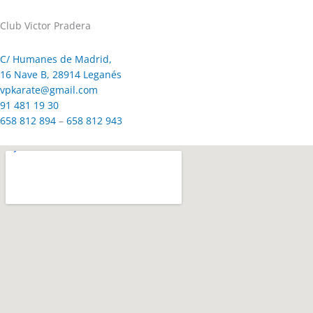
Club Victor Pradera
C/ Humanes de Madrid,
16 Nave B, 28914 Leganés
vpkarate@gmail.com
91 481 19 30
658 812 894
–
658 812 943