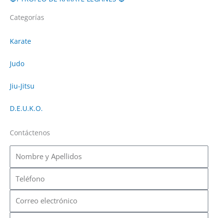
Categorías
Karate
Judo
Jiu-Jitsu
D.E.U.K.O.
Contáctenos
Nombre
y
Apellidos
Teléfono
Correo
electrónico
Asunto