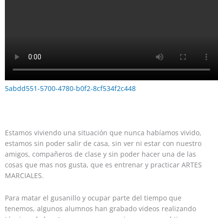
5abdd551-5700-4780-b0f2-8cf534f2c448
Estamos viviendo una situación que nunca habíamos vivido,
estamos sin poder salir de casa, sin ver ni estar con nuestro
amigos, compañeros de clase y sin poder hacer una de las
cosas que mas nos gusta, que es entrenar y practicar ARTES
MARCIALES.
Para matar el gusanillo y ocupar parte del tiempo que
tenemos, algunos alumnos han grabado videos realizando