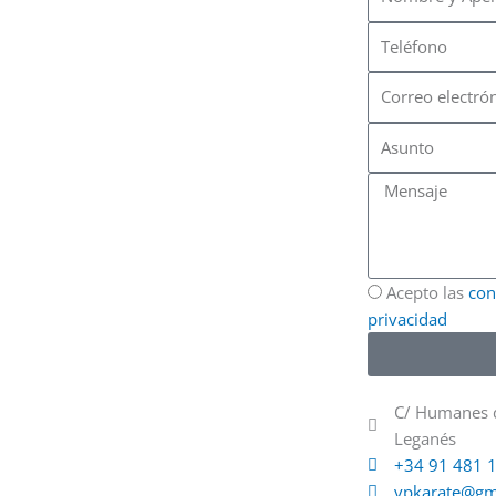
y
Teléfono
Apellidos
Correo
electrónico
Asunto
Mensaje
Acepto las
con
privacidad
C/ Humanes d
Leganés
+34 91 481 
vpkarate@gm