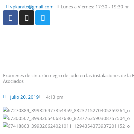
Ir
vpkarate@gmail.com
Lunes a Viernes: 17:30 - 19:30 hr
al
F
I
T
contenido
a
n
w
c
s
i
e
t
t
b
a
t
o
g
e
o
r
r
k
a
-
m
Exámenes de cinturón negro de judo en las instalaciones de la
f
Asociados
julio 20, 2019
4:13 pm