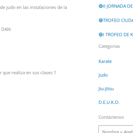
🔵II JORNADA D
e judo en las instalaciones de la
🔵TROFEO CIUDA
1 DAN:
🔵I TROFEO DE 
Categorías
Karate
que realiza en sus clases !!
Judo
Jiu-Jitsu
D.E.U.K.O.
Contáctenos
Nombre