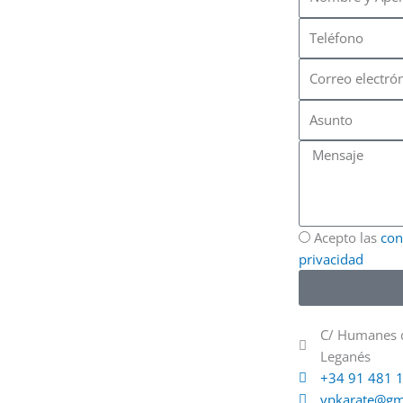
y
Teléfono
Apellidos
Correo
electrónico
Asunto
Mensaje
Acepto las
con
privacidad
C/ Humanes d
Leganés
+34 91 481 
vpkarate@gm