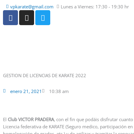
Ir
vpkarate@gmail.com
Lunes a Viernes: 17:30 - 19:30 hr
al
F
I
T
contenido
a
n
w
c
s
i
e
t
t
b
a
t
o
g
e
o
r
r
k
a
-
m
GESTION DE LICENCIAS DE KARATE 2022
f
enero 21, 2021
10:38 am
El
Club VICTOR PRADERA
, con el fin que podáis disfrutar cuant
Licencia federativa de KARATE (Seguro medico, participación e
homologación de grados, etc.) y de agilizar y tramitar la renovac