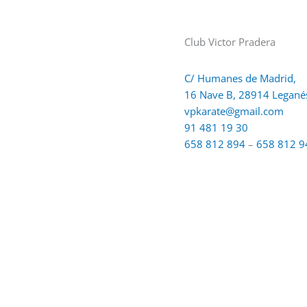
Club Victor Pradera
C/ Humanes de Madrid,
16 Nave B, 28914 Legané
vpkarate@gmail.com
91 481 19 30
658 812 894
–
658 812 9