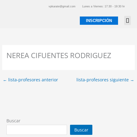
Ir
vpkarate@gmail.com
Lunes a Viernes: 17:30 - 19:30 hr
al
contenido
INSCRIPCIÓN
NEREA CIFUENTES RODRIGUEZ
←
lista-profesores anterior
lista-profesores siguiente
→
Buscar
Buscar