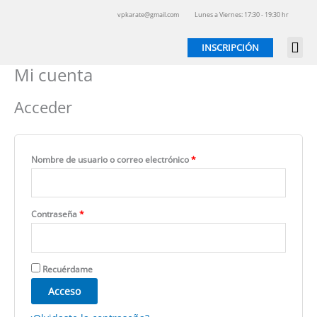
Ir
Obligatorio
Obligatorio
vpkarate@gmail.com
Lunes a Viernes: 17:30 - 19:30 hr
al
contenido
INSCRIPCIÓN
Mi cuenta
Acceder
Nombre de usuario o correo electrónico
*
Contraseña
*
Recuérdame
Acceso