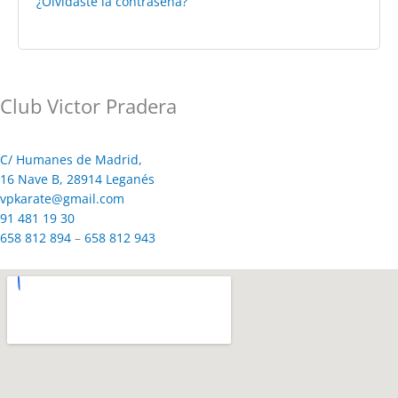
¿Olvidaste la contraseña?
Club Victor Pradera
C/ Humanes de Madrid,
16 Nave B, 28914 Leganés
vpkarate@gmail.com
91 481 19 30
658 812 894
–
658 812 943